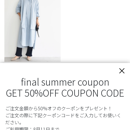
ロングシャツワンピース/長袖
Sold Out
final summer coupon
GET 50%OFF COUPON CODE
Store
ご注文金額から50%オフのクーポンをプレゼント！
ADDRESS
大阪市西区新町1丁目25-17-3F
ご注文の際に下記クーポンコードをご入力してお使いく
四ツ橋駅、西大橋駅徒歩3分
ださい。
近隣コインパーキング多数あり
ご利用期限：8月11日まで