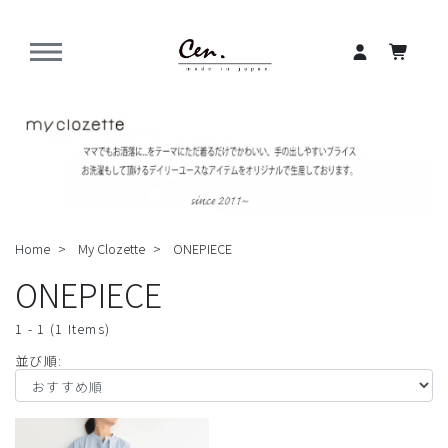
Home
My Clozette
ONEPIECE
ONEPIECE
1 - 1 (1 Items)
並び順: