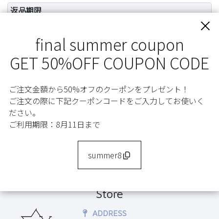
返品期限
商品到着後３日以内とさせていただきます。
final summer coupon
返品送料
GET 50%OFF COUPON CODE
お客様都合による返品につきましてはお客様のご負担とさ
せていただきます。返品手数料別途５００円頂戴致しま
す。不良品に該当する場合は当方で負担いたします。
ご注文金額から50%オフのクーポンをプレゼント！
ご注文の際に下記クーポンコードをご入力してお使いく
不良品
ださい。
不良品の場合は弊社負担にて交換させて頂きます。
ご利用期限：8月11日まで
在庫がある場合は必ず同等品と交換対応となります。在庫
がない場合のみ返金対応させて頂きます。
summer8
Store
ADDRESS